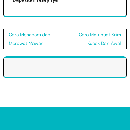
Dapatkan resepnya
Post
Cara Menanam dan
Cara Membuat Krim
navigation
Merawat Mawar
Kocok Dari Awal