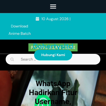
Skip
to
content
10 August 2026
|
(Press
Download
Enter)
Anime Batch
Dohertysltd
PASANG IKLAN DISINI
Hubungi Kami
Search
for:
WhatsApp
Hadirkan Fitur
Username,