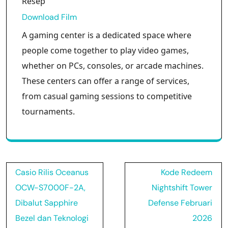
Resep
Download Film
A gaming center is a dedicated space where
people come together to play video games,
whether on PCs, consoles, or arcade machines.
These centers can offer a range of services,
from casual gaming sessions to competitive
tournaments.
Post
Casio Rilis Oceanus
Kode Redeem
navigation
OCW-S7000F-2A,
Nightshift Tower
Dibalut Sapphire
Defense Februari
Bezel dan Teknologi
2026