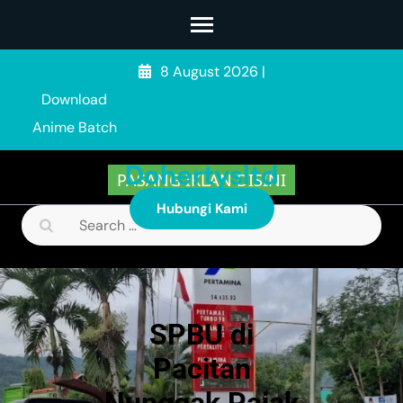
Skip
to
content
8 August 2026
|
(Press
Download
Enter)
Anime Batch
Dohertysltd
PASANG IKLAN DISINI
Hubungi Kami
Search
for:
SPBU di
Pacitan