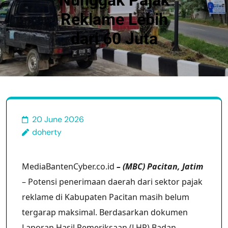
Nunggak Pajak
Reklame Lebih
dari 60 Juta
20 June 2026
doherty
MediaBantenCyber.co.id
– (MBC) Pacitan, Jatim
– Potensi penerimaan daerah dari sektor pajak
reklame di Kabupaten Pacitan masih belum
tergarap maksimal. Berdasarkan dokumen
Laporan Hasil Pemeriksaan (LHP) Badan