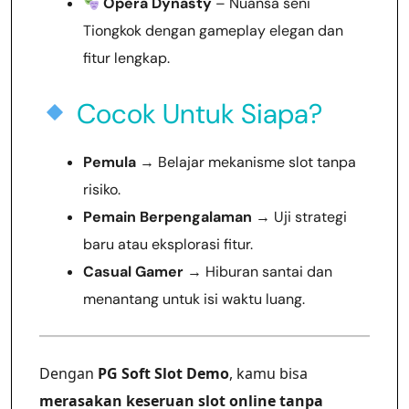
Opera Dynasty
– Nuansa seni
Tiongkok dengan gameplay elegan dan
fitur lengkap.
Cocok Untuk Siapa?
Pemula
→ Belajar mekanisme slot tanpa
risiko.
Pemain Berpengalaman
→ Uji strategi
baru atau eksplorasi fitur.
Casual Gamer
→ Hiburan santai dan
menantang untuk isi waktu luang.
Dengan
PG Soft Slot Demo
, kamu bisa
merasakan keseruan slot online tanpa