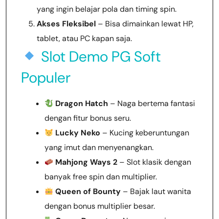
yang ingin belajar pola dan timing spin.
Akses Fleksibel
– Bisa dimainkan lewat HP,
tablet, atau PC kapan saja.
Slot Demo PG Soft
Populer
Dragon Hatch
– Naga bertema fantasi
dengan fitur bonus seru.
Lucky Neko
– Kucing keberuntungan
yang imut dan menyenangkan.
Mahjong Ways 2
– Slot klasik dengan
banyak free spin dan multiplier.
Queen of Bounty
– Bajak laut wanita
dengan bonus multiplier besar.