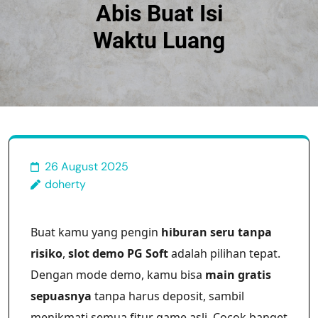
Abis Buat Isi
Waktu Luang
26 August 2025
doherty
Buat kamu yang pengin
hiburan seru tanpa
risiko
,
slot demo PG Soft
adalah pilihan tepat.
Dengan mode demo, kamu bisa
main gratis
sepuasnya
tanpa harus deposit, sambil
menikmati semua fitur game asli. Cocok banget