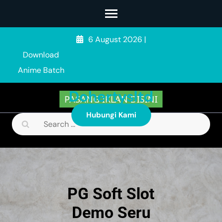
Skip
to
content
6 August 2026
|
(Press
Download
Enter)
Anime Batch
Dohertysltd
PASANG IKLAN DISINI
Hubungi Kami
Search
for:
PG Soft Slot
Demo Seru