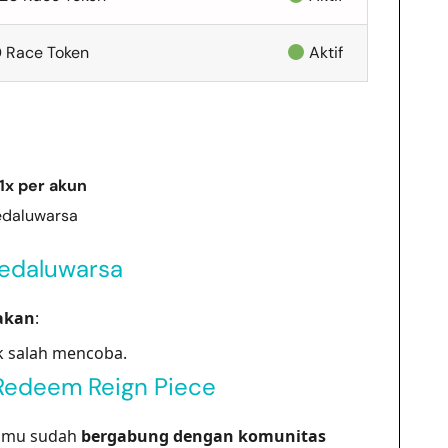
0 Race Token
Aktif
1x per akun
edaluwarsa
Kedaluwarsa
akan
:
k salah mencoba.
Redeem Reign Piece
kamu sudah
bergabung dengan komunitas