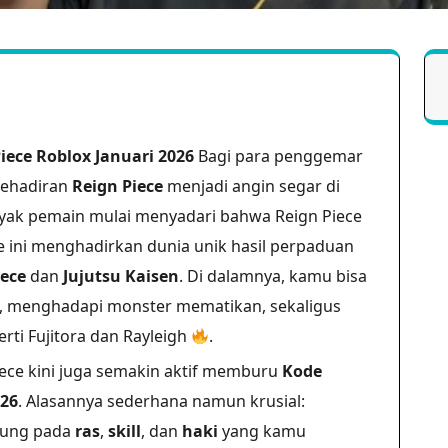
iece Roblox Januari 2026
Bagi para penggemar
kehadiran
Reign Piece
menjadi angin segar di
nyak pemain mulai menyadari bahwa Reign Piece
 ini menghadirkan dunia unik hasil perpaduan
ece
dan
Jujutsu Kaisen
. Di dalamnya, kamu bisa
n, menghadapi monster mematikan, sekaligus
rti Fujitora dan Rayleigh
.
iece kini juga semakin aktif memburu
Kode
026
. Alasannya sederhana namun krusial:
tung pada
ras
,
skill
, dan
haki
yang kamu