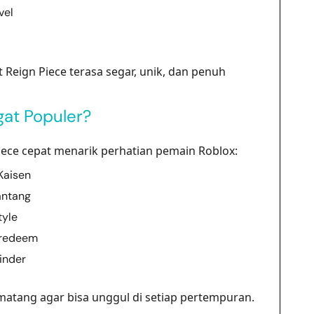
vel
Reign Piece terasa segar, unik, dan penuh
at Populer?
ece cepat menarik perhatian pemain Roblox:
Kaisen
antang
tyle
 redeem
inder
matang agar bisa unggul di setiap pertempuran.