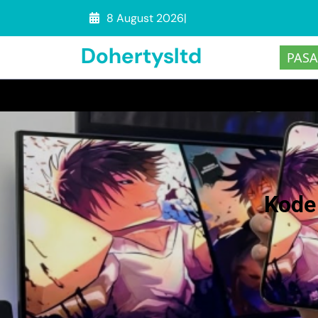
Skip
8 August 2026
|
to
Dohertysltd
content
PASA
(Press
Enter)
Kode