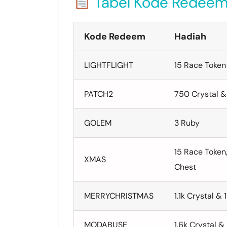
Tabel Kode Redeem
Kode Redeem
Hadiah
LIGHTFLIGHT
15 Race Token
PATCH2
750 Crystal &
GOLEM
3 Ruby
15 Race Token
XMAS
Chest
MERRYCHRISTMAS
1.1k Crystal &
MODABUSE
1.6k Crystal 