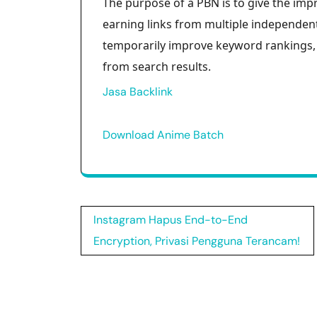
The purpose of a PBN is to give the impr
earning links from multiple independent 
temporarily improve keyword rankings, in
from search results.
Jasa Backlink
Download Anime Batch
Post
Instagram Hapus End-to-End
navigation
Encryption, Privasi Pengguna Terancam!