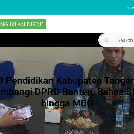
Dow
NG IKLAN DISINI
Search
for:
 Pendidikan Kabupaten Tange
ambangi DPRD Banten, Bahas 
hingga MBG