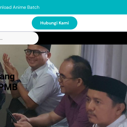
nload Anime Batch
Hubungi Kami
rang
SPMB