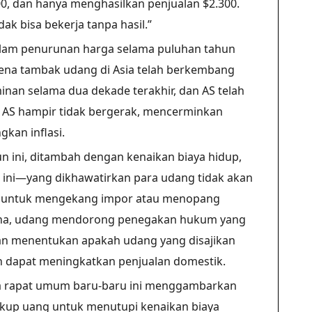
00, dan hanya menghasilkan penjualan $2.300.
dak bisa bekerja tanpa hasil.”
dalam penurunan harga selama puluhan tahun
ena tambak udang di Asia telah berkembang
minan selama dua dekade terakhir, dan AS telah
 AS hampir tidak bergerak, mencerminkan
kan inflasi.
ini, ditambah dengan kenaikan biaya hidup,
 ini—yang dikhawatirkan para udang tidak akan
h untuk mengekang impor atau menopang
siana, udang mendorong penegakan hukum yang
an menentukan apakah udang yang disajikan
n dapat meningkatkan penjualan domestik.
da rapat umum baru-baru ini menggambarkan
ukup uang untuk menutupi kenaikan biaya