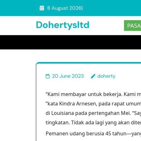
Skip
8 August 2026
|
to
Dohertysltd
content
PASA
(Press
Im
Enter)
20 June 2023
doherty
“Kami membayar untuk bekerja. Kami 
”kata Kindra Arnesen, pada rapat umum
di Louisiana pada pertengahan Mei. “S
tingkatan. Tidak ada lagi yang akan dite
Pemanen udang berusia 45 tahun—yang d