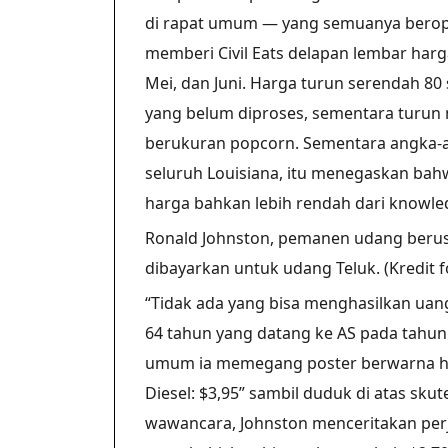
di rapat umum — yang semuanya berope
memberi Civil Eats delapan lembar harg
Mei, dan Juni. Harga turun serendah 8
yang belum diproses, sementara turun 
berukuran popcorn. Sementara angka-an
seluruh Louisiana, itu menegaskan ba
harga bahkan lebih rendah dari knowled
Ronald Johnston, pemanen udang berus
dibayarkan untuk udang Teluk. (Kredit 
“Tidak ada yang bisa menghasilkan uan
64 tahun yang datang ke AS pada tahun
umum ia memegang poster berwarna hija
Diesel: $3,95” sambil duduk di atas sk
wawancara, Johnston menceritakan perj