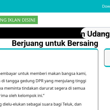
Dow
NG IKLAN DISINI
por Murah Meninggalkan Udang
Search
for:
Berjuang untuk Bersaing
membayar untuk memberi makan bangsa kami,
 di tangga gedung DPR yang menjulang tinggi
aya meminta tindakan darurat segera di semua
rima oleh kelompok ini.”
ielu-elukan sebagai suara bagi Teluk, dan