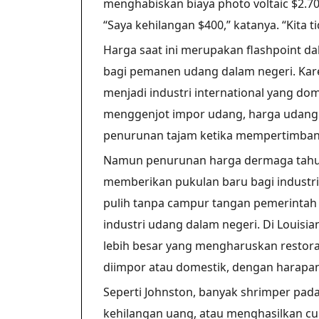
menghabiskan biaya photo voltaic $2.7
“Saya kehilangan $400,” katanya. “Kita ti
Harga saat ini merupakan flashpoint 
bagi pemanen udang dalam negeri. Kar
menjadi industri international yang do
menggenjot impor udang, harga udang
penurunan tajam ketika mempertimbang
Namun penurunan harga dermaga tahun 
memberikan pukulan baru bagi industri
pulih tanpa campur tangan pemerinta
industri udang dalam negeri. Di Loui
lebih besar yang mengharuskan restor
diimpor atau domestik, dengan harapa
Seperti Johnston, banyak shrimper pa
kehilangan uang, atau menghasilkan c