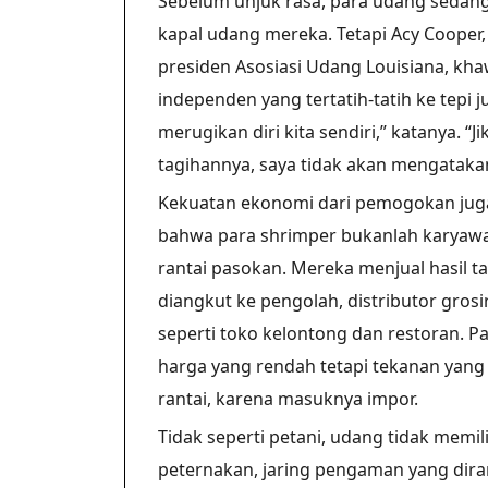
Sebelum unjuk rasa, para udang seda
kapal udang mereka. Tetapi Acy Cooper
presiden Asosiasi Udang Louisiana, khaw
independen yang tertatih-tatih ke tepi j
merugikan diri kita sendiri,” katanya. “
tagihannya, saya tidak akan mengatakan
Kekuatan ekonomi dari pemogokan juga
bahwa para shrimper bukanlah karyaw
rantai pasokan. Mereka menjual hasil
diangkut ke pengolah, distributor gros
seperti toko kelontong dan restoran. 
harga yang rendah tetapi tekanan yan
rantai, karena masuknya impor.
Tidak seperti petani, udang tidak memi
peternakan, jaring pengaman yang dira