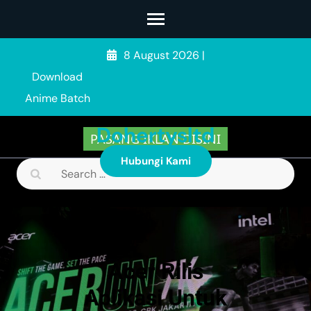
Skip
to
content
8 August 2026
|
(Press
Download
Enter)
Anime Batch
Dohertysltd
PASANG IKLAN DISINI
Hubungi Kami
Search
for:
Acer Rilis
Aplikasi Untuk