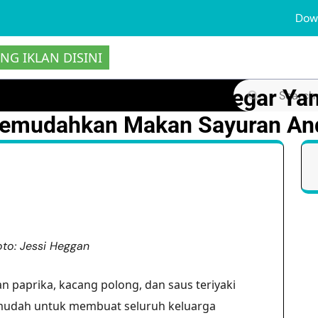
Dow
NG IKLAN DISINI
5 Resep Musim Semi Segar Ya
Search
for:
emudahkan Makan Sayuran An
oto: Jessi Heggan
 paprika, kacang polong, dan saus teriyaki
a mudah untuk membuat seluruh keluarga