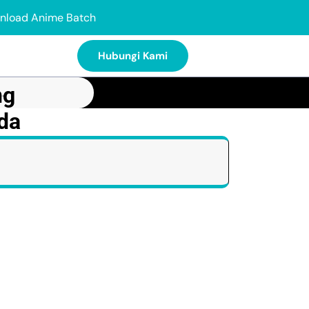
nload Anime Batch
Hubungi Kami
ng
da