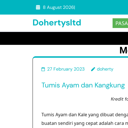
Skip
8 August 2026
|
to
Dohertysltd
content
PASA
(Press
1
Enter)
M
27 February 2023
doherty
Tumis Ayam dan Kangkung
Kredit f
Tumis Ayam dan Kale yang dibuat dengan
buatan sendiri yang cepat adalah car